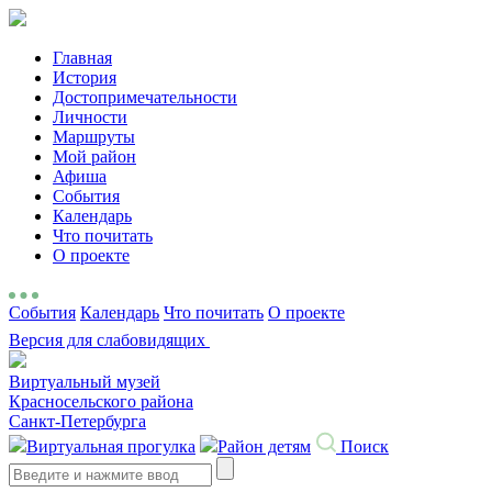
Главная
История
Достопримечательности
Личности
Маршруты
Мой район
Афиша
События
Календарь
Что почитать
О проекте
События
Календарь
Что почитать
О проекте
Версия для слабовидящих
Виртуальный музей
Красносельского района
Санкт-Петербурга
Виртуальная прогулка
Район детям
Поиск
Search