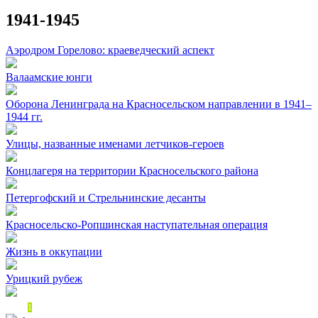
1941-1945
Аэродром Горелово: краеведческий аспект
Валаамские юнги
Оборона Ленинграда на Красносельском направлении в 1941–
1944 гг.
Улицы, названные именами летчиков-героев
Концлагеря на территории Красносельского района
Петергофский и Стрельнинские десанты
Красносельско-Ропшинская наступательная операция
Жизнь в оккупации
Урицкий рубеж
1 из 2
1
2
»