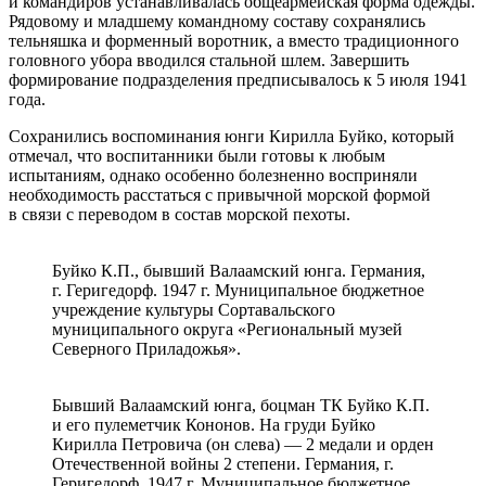
и командиров устанавливалась общеармейская форма одежды.
Рядовому и младшему командному составу сохранялись
тельняшка и форменный воротник, а вместо традиционного
головного убора вводился стальной шлем. Завершить
формирование подразделения предписывалось к 5 июля 1941
года.
Сохранились воспоминания юнги Кирилла Буйко, который
отмечал, что воспитанники были готовы к любым
испытаниям, однако особенно болезненно восприняли
необходимость расстаться с привычной морской формой
в связи с переводом в состав морской пехоты.
Буйко К.П., бывший Валаамский юнга. Германия,
г. Геригедорф. 1947 г. Муниципальное бюджетное
учреждение культуры Сортавальского
муниципального округа «Региональный музей
Северного Приладожья».
Бывший Валаамский юнга, боцман ТК Буйко К.П.
и его пулеметчик Кононов. На груди Буйко
Кирилла Петровича (он слева) — 2 медали и орден
Отечественной войны 2 степени. Германия, г.
Геригедорф. 1947 г. Муниципальное бюджетное