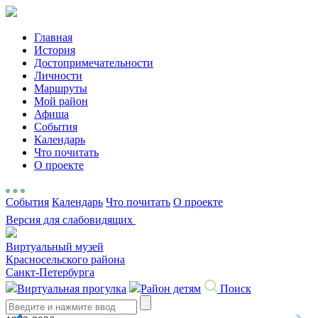
Главная
История
Достопримечательности
Личности
Маршруты
Мой район
Афиша
События
Календарь
Что почитать
О проекте
События
Календарь
Что почитать
О проекте
Версия для слабовидящих
Виртуальный музей
Красносельского района
Санкт-Петербурга
Виртуальная прогулка
Район детям
Поиск
Search