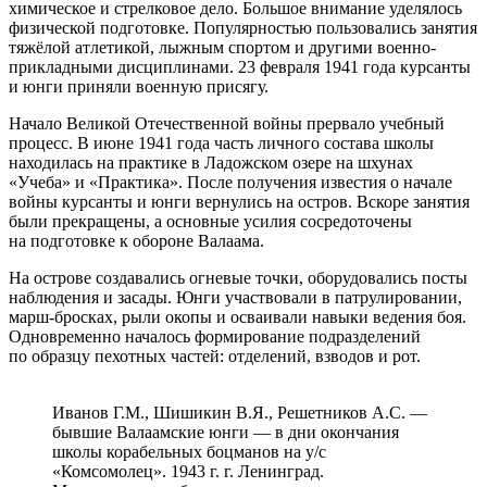
химическое и стрелковое дело. Большое внимание уделялось
физической подготовке. Популярностью пользовались занятия
тяжёлой атлетикой, лыжным спортом и другими военно-
прикладными дисциплинами. 23 февраля 1941 года курсанты
и юнги приняли военную присягу.
Начало Великой Отечественной войны прервало учебный
процесс. В июне 1941 года часть личного состава школы
находилась на практике в Ладожском озере на шхунах
«Учеба» и «Практика». После получения известия о начале
войны курсанты и юнги вернулись на остров. Вскоре занятия
были прекращены, а основные усилия сосредоточены
на подготовке к обороне Валаама.
На острове создавались огневые точки, оборудовались посты
наблюдения и засады. Юнги участвовали в патрулировании,
марш-бросках, рыли окопы и осваивали навыки ведения боя.
Одновременно началось формирование подразделений
по образцу пехотных частей: отделений, взводов и рот.
Иванов Г.М., Шишикин В.Я., Решетников А.С. —
бывшие Валаамские юнги — в дни окончания
школы корабельных боцманов на у/с
«Комсомолец». 1943 г. г. Ленинград.