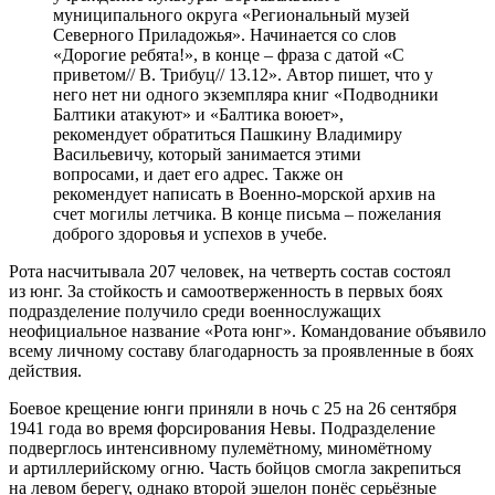
муниципального округа «Региональный музей
Северного Приладожья». Начинается со слов
«Дорогие ребята!», в конце – фраза с датой «С
приветом// В. Трибуц// 13.12». Автор пишет, что у
него нет ни одного экземпляра книг «Подводники
Балтики атакуют» и «Балтика воюет»,
рекомендует обратиться Пашкину Владимиру
Васильевичу, который занимается этими
вопросами, и дает его адрес. Также он
рекомендует написать в Военно-морской архив на
счет могилы летчика. В конце письма – пожелания
доброго здоровья и успехов в учебе.
Рота насчитывала 207 человек, на четверть состав состоял
из юнг. За стойкость и самоотверженность в первых боях
подразделение получило среди военнослужащих
неофициальное название «Рота юнг». Командование объявило
всему личному составу благодарность за проявленные в боях
действия.
Боевое крещение юнги приняли в ночь с 25 на 26 сентября
1941 года во время форсирования Невы. Подразделение
подверглось интенсивному пулемётному, миномётному
и артиллерийскому огню. Часть бойцов смогла закрепиться
на левом берегу, однако второй эшелон понёс серьёзные