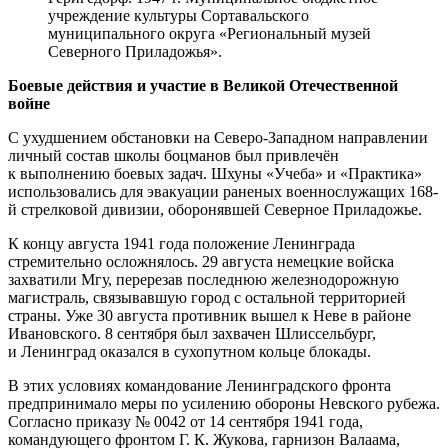
учреждение культуры Сортавальского
муниципального округа «Региональный музей
Северного Приладожья».
Боевые действия и участие в Великой Отечественной
войне
С ухудшением обстановки на Северо-Западном направлении
личный состав школы боцманов был привлечён
к выполнению боевых задач. Шхуны «Учеба» и «Практика»
использовались для эвакуации раненых военнослужащих 168-
й стрелковой дивизии, оборонявшей Северное Приладожье.
К концу августа 1941 года положение Ленинграда
стремительно осложнялось. 29 августа немецкие войска
захватили Мгу, перерезав последнюю железнодорожную
магистраль, связывавшую город с остальной территорией
страны. Уже 30 августа противник вышел к Неве в районе
Ивановского. 8 сентября был захвачен Шлиссельбург,
и Ленинград оказался в сухопутном кольце блокады.
В этих условиях командование Ленинградского фронта
предпринимало меры по усилению обороны Невского рубежа.
Согласно приказу № 0042 от 14 сентября 1941 года,
командующего фронтом Г. К. Жукова, гарнизон Валаама,