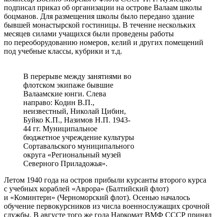
подписал приказ об организации на острове Валаам школы
боцманов. Для размещения школы было передано здание
бывшей монастырской гостиницы. В течение нескольких
месяцев силами учащихся были проведены работы
по переоборудованию номеров, келий и других помещений
под учебные классы, кубрики и т.д.
В перерыве между занятиями во
флотском экипаже бывшие
Валаамские юнги. Слева
направо: Кодин В.П.,
неизвестный, Николай Цибин,
Буйко К.П., Назимов Н.П. 1943-
44 гг. Муниципальное
бюджетное учреждение культуры
Сортавальского муниципального
округа «Региональный музей
Северного Приладожья».
Летом 1940 года на остров прибыли курсанты второго курса
с учебных кораблей «Аврора» (Балтийский флот)
и «Коминтерн» (Черноморский флот). Осенью началось
обучение первокурсников из числа военнослужащих срочной
службы. В августе того же года Наркомат ВМФ СССР принял