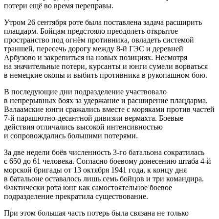
потери ещё во время переправы.
Утром 26 сентября роте была поставлена задача расширить
плацдарм. Бойцам предстояло преодолеть открытое
пространство под огнём противника, овладеть системой
траншей, пересечь дорогу между 8-й ГЭС и деревней
Арбузово и закрепиться на новых позициях. Несмотря
на значительные потери, курсанты и юнги сумели ворваться
в немецкие окопы и выбить противника в рукопашном бою.
В последующие дни подразделение участвовало
в непрерывных боях за удержание и расширение плацдарма.
Валаамские юнги сражались вместе с моряками против частей
7-й парашютно-десантной дивизии вермахта. Боевые
действия отличались высокой интенсивностью
и сопровождались большими потерями.
За две недели боёв численность 3-го батальона сократилась
с 650 до 61 человека. Согласно боевому донесению штаба 4-й
морской бригады от 13 октября 1941 года, к концу дня
в батальоне оставалось лишь семь бойцов и три командира.
Фактически рота юнг как самостоятельное боевое
подразделение прекратила существование.
При этом большая часть потерь была связана не только