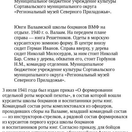
Муниципальное бюджетное учреждение культуры
Сортавальского муниципального округа
«Региональный музей Северного Приладожья».
Юнги Валаамской школы боцманов ВМФ на
отдыхе. 1940 г. о. Валаам. На переднем плане
справа — юнга Решетников. Одеты в морскую
курсантскую зимнюю форму. В центре внизу
сидит Герман Иванов. Справа вверху, у дерева
сидит Николай Милосердов, за ним стоит Николай
Бар. Слева у дерева, обхватив его, стоит Горбунов
Н.М., командир отделения. Муниципальное
бюджетное учреждение культуры Сортавальского
муниципального округа «Региональный музей
Северного Приладожья».
3 июля 1941 года был издан приказ «О формировании
отдельной роты морской пехоты», в состав которой вошли
курсанты школы боцманов и воспитанники роты юнг.
Командный состав роты комплектовался из офицеров,
проходивших сборы на Валааме, младший командный состав
— из инструкторов-стрелков, а рядовой состав формировался
из курсантов первого курса школы боцманов
и воспитанников роты юнг. Согласно приказу, для бойцов