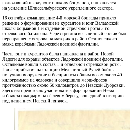
включавший школу юнг и школу боцманов, направлялся
на усиление Шлиссельбургского укреплённого сектора.
16 сентября командование 4-й морской бригады приняло
решение о формировании из курсантов и юнг Валаамской
школы боцманов 1-й отдельной стрелковой роты 3-го
стрелкового батальона. Через три дня весь личный состав был
переправлен с острова на материк в район Осиновецкого
маяка кораблями Ладожской военной флотилии.
Часть юнг и курсантов была направлена в район Новой
Ладоги для охраны объектов Ладожской военной флотилии.
Остальные вошли в состав 1-й отдельной стрелковой роты.
После прибытия на станцию Мельничный Ручей бойцы
получили вооружение и боеприпасы общим весом около 40
килограммов на человека и совершили марш-бросок
протяжённостью около 50 километров до Невской Дубровки.
Здесь им предстояло участвовать в форсировании Невы
и боях за плацдарм на её левом берегу, вошедший в историю
под названием Невский пятачок.