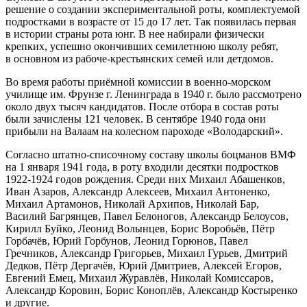
решение о создании экспериментальной роты, комплектуемой
подростками в возрасте от 15 до 17 лет. Так появилась первая
в истории страны рота юнг. В нее набирали физически
крепких, успешно окончивших семилетнюю школу ребят,
в основном из рабоче-крестьянских семей или детдомов.
Во время работы приёмной комиссии в военно-морском
училище им. Фрунзе г. Ленинграда в 1940 г. было рассмотрено
около двух тысяч кандидатов. После отбора в состав роты
были зачислены 121 человек. В сентябре 1940 года они
прибыли на Валаам на колесном пароходе «Володарский».
Согласно штатно-списочному составу школы боцманов ВМФ
на 1 января 1941 года, в роту входили десятки подростков
1922-1924 годов рождения. Среди них Михаил Абашенков,
Иван Азаров, Александр Алексеев, Михаил Антоненко,
Михаил Артамонов, Николай Архипов, Николай Бар,
Василий Багрянцев, Павел Белоногов, Александр Белоусов,
Кирилл Буйко, Леонид Волынцев, Борис Воробьёв, Пётр
Горбачёв, Юрий Горбунов, Леонид Горюнов, Павел
Гречников, Александр Григорьев, Михаил Гурьев, Дмитрий
Дедков, Пётр Дергачёв, Юрий Дмитриев, Алексей Егоров,
Евгений Емец, Михаил Журавлёв, Николай Комиссаров,
Александр Коровин, Борис Коноплёв, Александр Костыренко
и другие.