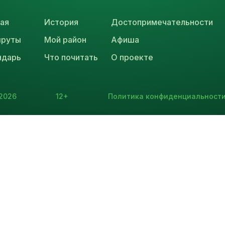
ая
История
Достопримечательности
руты
Мой район
Афиша
ндарь
Что почитать
О проекте
2026
12+
Политика конфиденциальност