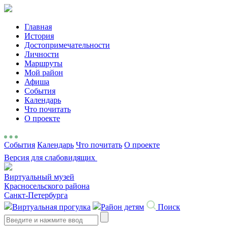
Главная
История
Достопримечательности
Личности
Маршруты
Мой район
Афиша
События
Календарь
Что почитать
О проекте
События
Календарь
Что почитать
О проекте
Версия для слабовидящих
Виртуальный музей
Красносельского района
Санкт-Петербурга
Виртуальная прогулка
Район детям
Поиск
Search