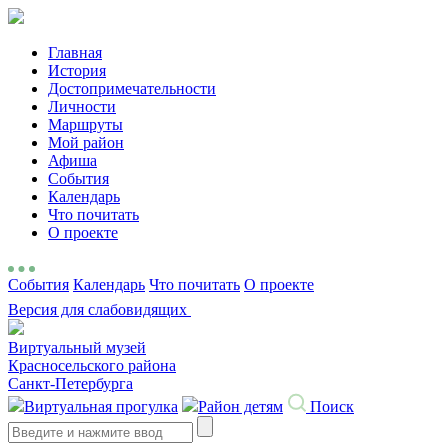
Главная
История
Достопримечательности
Личности
Маршруты
Мой район
Афиша
События
Календарь
Что почитать
О проекте
События
Календарь
Что почитать
О проекте
Версия для слабовидящих
Виртуальный музей
Красносельского района
Санкт-Петербурга
Виртуальная прогулка
Район детям
Поиск
Search