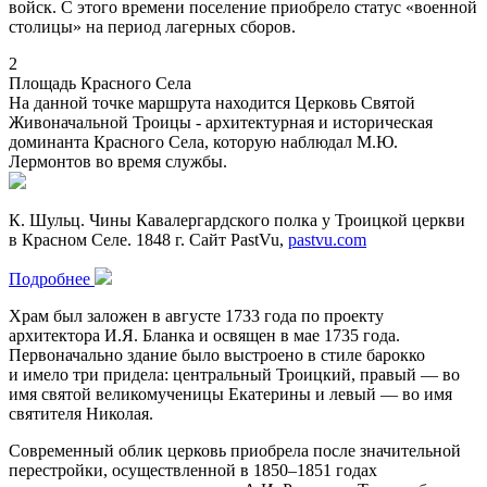
войск. С этого времени поселение приобрело статус «военной
столицы» на период лагерных сборов.
2
Площадь Красного Села
На данной точке маршрута находится Церковь Святой
Живоначальной Троицы - архитектурная и историческая
доминанта Красного Села, которую наблюдал М.Ю.
Лермонтов во время службы.
К. Шульц. Чины Кавалергардского полка у Троицкой церкви
в Красном Селе. 1848 г. Сайт PastVu,
pastvu.com
Подробнее
Храм был заложен в августе 1733 года по проекту
архитектора И.Я. Бланка и освящен в мае 1735 года.
Первоначально здание было выстроено в стиле барокко
и имело три придела: центральный Троицкий, правый — во
имя святой великомученицы Екатерины и левый — во имя
святителя Николая.
Современный облик церковь приобрела после значительной
перестройки, осуществленной в 1850–1851 годах