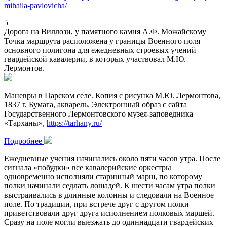
mihaila-pavlovicha/
5
Дорога на Виллози, у памятного камня А.Ф. Можайскому
Точка маршрута расположена у границы Военного поля —
основного полигона для ежедневных строевых учений
гвардейской кавалерии, в которых участвовал М.Ю.
Лермонтов.
Маневры в Царском селе. Копия с рисунка М.Ю. Лермонтова,
1837 г. Бумага, акварель. Электронный образ с сайта
Государственного Лермонтовского музея-заповедника
«Тарханы»,
https://tarhany.ru/
Подробнее
Ежедневные учения начинались около пяти часов утра. После
сигнала «побудки» все кавалерийские оркестры
одновременно исполняли старинный марш, по которому
полки начинали седлать лошадей. К шести часам утра полки
выстраивались в длинные колонны и следовали на Военное
поле. По традиции, при встрече друг с другом полки
приветствовали друг друга исполнением полковых маршей.
Сразу на поле могли выезжать до одиннадцати гвардейских