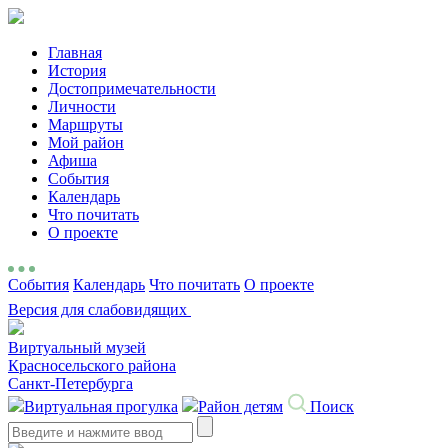
Главная
История
Достопримечательности
Личности
Маршруты
Мой район
Афиша
События
Календарь
Что почитать
О проекте
События
Календарь
Что почитать
О проекте
Версия для слабовидящих
Виртуальный музей
Красносельского района
Санкт-Петербурга
Виртуальная прогулка
Район детям
Поиск
Search