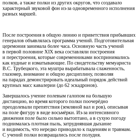
полков, а также полки из других округов, что создавало
характерный звуковой фон из-за одновременного исполнения
разных маршей.
После построения в общую линию и приветствия прибывших
генералов объявлялась программа учений. Подготовительная
церемония занимала более часа. Основную часть учений
в первой половине XIX века составляли построения
и перестроения, которые современниками воспринимались
как нудные и изматывающие. По свидетельству мемуариста
В.С. Трубецкого, эта муштра вырабатывала слаженность,
глазомер, внимание и общую дисциплину, позволяя
на парадах демонстрировать идеальный порядок действий
крупных масс кавалерии (до 62 эскадронов).
Завершалось учение полевым галопом на большую
дистанцию, во время которого полки поочерёдно
преодолевали препятствия (земляной вал и ров), описывая
на поле фигуру в виде восьмёрки. Из-за интенсивного
движения поле было сильно вытоптано, а в сухую погоду
поднималась плотная пыль, затруднявшая дыхание
и видимость, что нередко приводило к падениям и травмам.
С учений полки возвращались после полудня.