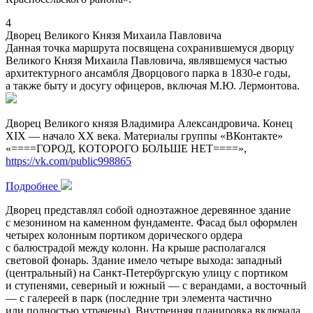
4
Дворец Великого Князя Михаила Павловича
Данная точка маршрута посвящена сохранившемуся дворцу
Великого Князя Михаила Павловича, являвшемуся частью
архитектурного ансамбля Дворцового парка в 1830-е годы,
а также быту и досугу офицеров, включая М.Ю. Лермонтова.
Дворец Великого князя Владимира Александровича. Конец
XIX — начало ХХ века. Материалы группы «ВКонтакте»
«====ГОРОД, КОТОРОГО БОЛЬШЕ НЕТ====»,
https://vk.com/public998865
Подробнее
Дворец представлял собой одноэтажное деревянное здание
с мезонином на каменном фундаменте. Фасад был оформлен
четырех колонным портиком дорического ордера
с балюстрадой между колонн. На крыше располагался
световой фонарь. Здание имело четыре выхода: западный
(центральный) на Санкт-Петербургскую улицу с портиком
и ступенями, северный и южный — с верандами, а восточный
— с галереей в парк (последние три элемента частично
или полностью утрачены). Внутренняя планировка включала