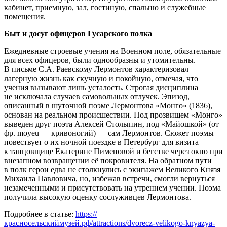
кабинет, приемную, зал, гостиную, спальню и служебные
помещения.
Быт и досуг офицеров Гусарского полка
Ежедневные строевые учения на Военном поле, обязательные
для всех офицеров, были однообразны и утомительны.
В письме С.А. Раевскому Лермонтов характеризовал
лагерную жизнь как скучную и покойную, отмечая, что
учения вызывают лишь усталость. Строгая дисциплина
не исключала случаев самовольных отлучек. Эпизод,
описанный в шуточной поэме Лермонтова «Монго» (1836),
основан на реальном происшествии. Под прозвищем «Монго»
выведен друг поэта Алексей Столыпин, под «Майошкой» (от
фр. moyeu — кривоногий) — сам Лермонтов. Сюжет поэмы
повествует о их ночной поездке в Петербург для визита
к танцовщице Екатерине Пименовой и бегстве через окно при
внезапном возвращении её покровителя. На обратном пути
в полк герои едва не столкнулись с экипажем Великого Князя
Михаила Павловича, но, избежав встречи, смогли вернуться
незамеченными и присутствовать на утреннем учении. Поэма
получила высокую оценку сослуживцев Лермонтова.
Подробнее в статье:
https://
красносельскиймузей.рф/attractions/dvorecz-velikogo-knyazya-