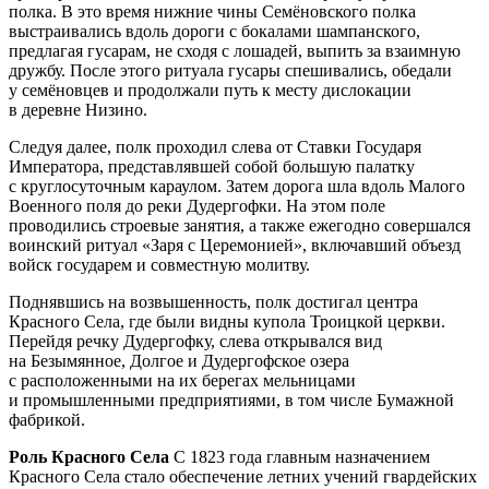
полка. В это время нижние чины Семёновского полка
выстраивались вдоль дороги с бокалами шампанского,
предлагая гусарам, не сходя с лошадей, выпить за взаимную
дружбу. После этого ритуала гусары спешивались, обедали
у семёновцев и продолжали путь к месту дислокации
в деревне Низино.
Следуя далее, полк проходил слева от Ставки Государя
Императора, представлявшей собой большую палатку
с круглосуточным караулом. Затем дорога шла вдоль Малого
Военного поля до реки Дудергофки. На этом поле
проводились строевые занятия, а также ежегодно совершался
воинский ритуал «Заря с Церемонией», включавший объезд
войск государем и совместную молитву.
Поднявшись на возвышенность, полк достигал центра
Красного Села, где были видны купола Троицкой церкви.
Перейдя речку Дудергофку, слева открывался вид
на Безымянное, Долгое и Дудергофское озера
с расположенными на их берегах мельницами
и промышленными предприятиями, в том числе Бумажной
фабрикой.
Роль Красного Села
С 1823 года главным назначением
Красного Села стало обеспечение летних учений гвардейских