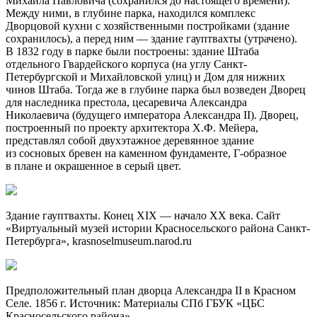
Михаила Павловича (сохранился до настоящего времени).
Между ними, в глубине парка, находился комплекс
Дворцовой кухни с хозяйственными постройками (здание
сохранилось), а перед ним — здание гауптвахты (утрачено).
В 1832 году в парке были построены: здание Штаба
отдельного Гвардейского корпуса (на углу Санкт-
Петербургской и Михайловской улиц) и Дом для нижних
чинов Штаба. Тогда же в глубине парка был возведен Дворец
для наследника престола, цесаревича Александра
Николаевича (будущего императора Александра II). Дворец,
построенный по проекту архитектора Х.Ф. Мейера,
представлял собой двухэтажное деревянное здание
из сосновых бревен на каменном фундаменте, Г-образное
в плане и окрашенное в серый цвет.
Здание гауптвахты. Конец XIX — начало ХХ века. Сайт
«Виртуальный музей истории Красносельского района Санкт-
Петербурга», krasnoselmuseum.narod.ru
Предположительный план дворца Александра II в Красном
Селе. 1856 г. Источник: Материалы СПб ГБУК «ЦБС
Красносельского района».