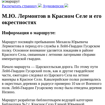
маршрут
Распечатать страницу
Аудиоверсия
М.Ю. Лермонтов в Красном Селе и его
окрестностях
Информация о маршруте:
Маршрут посвящён пребыванию Михаила Юрьевича
Лермонтова в период его службы в Лейб-Гвардии Гусарском
полку. Основное внимание уделяется локациям в районе
Красного Села, связанным с летними лагерными сборами
императорской гвардии.
Начало маршрута — Царскосельская дорога. По этому пути
Лейб-Гвардии Гусарский полк, как и другие гвардейские
части, ежегодно следовал из Царского Села на летние
маневры в Красное Село. Кавалерийские полки размещались
в окрестных деревнях в радиусе примерно 10 км от Военного
поля. Лейб-Гвардии Гусарскому полку была отведена деревня
Низино.
Маршрут разработан библиотекарем ведущей категории
Библиотеки №2 г. Красное Село Еленой Юрьевной