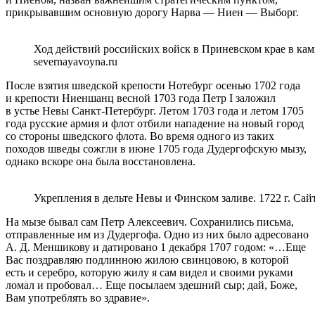
прикрывавшим основную дорогу Нарва — Ниен — Выборг.
Ход действий российских войск в Приневском крае в кам
severnayavoyna.ru
После взятия шведской крепости Нотебург осенью 1702 года
и крепости Ниеншанц весной 1703 года Петр I заложил
в устье Невы Санкт-Петербург. Летом 1703 года и летом 1705
года русские армия и флот отбили нападение на новый город
со стороны шведского флота. Во время одного из таких
походов шведы сожгли в июне 1705 года Дудергофскую мызу,
однако вскоре она была восстановлена.
Укрепления в дельте Невы и Финском заливе. 1722 г. Сай
На мызе бывал сам Петр Алексеевич. Сохранились письма,
отправленные им из Дудергофа. Одно из них было адресовано
А. Д. Меншикову и датировано 1 декабря 1707 годом: «…Еще
Вас поздравляю подлинною жилою свинцовою, в которой
есть и серебро, которую жилу я сам видел и своими руками
ломал и пробовал… Еще посылаем здешний сыр; дай, Боже,
Вам употреблять во здравие».