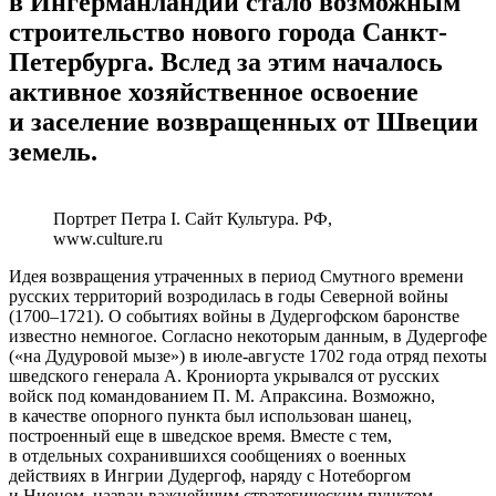
в Ингерманландии стало возможным
строительство нового города Санкт-
Петербурга. Вслед за этим началось
активное хозяйственное освоение
и заселение возвращенных от Швеции
земель.
Портрет Петра I. Сайт Культура. РФ,
www.culture.ru
Идея возвращения утраченных в период Смутного времени
русских территорий возродилась в годы Северной войны
(1700–1721). О событиях войны в Дудергофском баронстве
известно немногое. Согласно некоторым данным, в Дудергофе
(«на Дудуровой мызе») в июле-августе 1702 года отряд пехоты
шведского генерала А. Крониорта укрывался от русских
войск под командованием П. М. Апраксина. Возможно,
в качестве опорного пункта был использован шанец,
построенный еще в шведское время. Вместе с тем,
в отдельных сохранившихся сообщениях о военных
действиях в Ингрии Дудергоф, наряду с Нотеборгом
и Ниеном, назван важнейшим стратегическим пунктом,