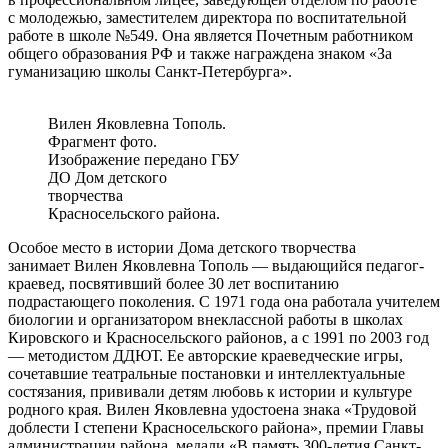
с молодежью, заместителем директора по воспитательной
работе в школе №549. Она является Почетным работником
общего образования РФ и также награждена знаком «За
гуманизацию школы Санкт-Петербурга».
Вилен Яковлевна Тополь.
Фрагмент фото.
Изображение передано ГБУ
ДО Дом детского
творчества
Красносельского района.
Особое место в истории Дома детского творчества
занимает Вилен Яковлевна Тополь — выдающийся педагог-
краевед, посвятивший более 30 лет воспитанию
подрастающего поколения. С 1971 года она работала учителем
биологии и организатором внеклассной работы в школах
Кировского и Красносельского районов, а с 1991 по 2003 год
— методистом ДДЮТ. Ее авторские краеведческие игры,
сочетавшие театральные постановки и интеллектуальные
состязания, прививали детям любовь к истории и культуре
родного края. Вилен Яковлевна удостоена знака «Трудовой
доблести I степени Красносельского района», премии Главы
администрации района, медали «В память 300-летия Санкт-