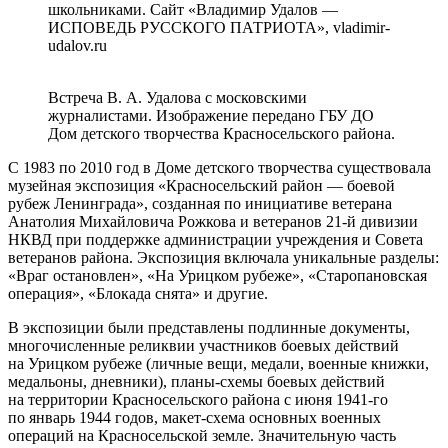
школьниками. Сайт «Владимир Удалов —
ИСПОВЕДЬ РУССКОГО ПАТРИОТА», vladimir-
udalov.ru
Встреча В. А. Удалова с московскими
журналистами. Изображение передано ГБУ ДО
Дом детского творчества Красносельского района.
С 1983 по 2010 год в Доме детского творчества существовала
музейная экспозиция «Красносельский район — боевой
рубеж Ленинграда», созданная по инициативе ветерана
Анатолия Михайловича Рожкова и ветеранов 21-й дивизии
НКВД при поддержке администрации учреждения и Совета
ветеранов района. Экспозиция включала уникальные разделы:
«Враг остановлен», «На Урицком рубеже», «Старопановская
операция», «Блокада снята» и другие.
В экспозиции были представлены подлинные документы,
многочисленные реликвии участников боевых действий
на Урицком рубеже (личные вещи, медали, военные книжки,
медальоны, дневники), планы-схемы боевых действий
на территории Красносельского района с июня 1941-го
по январь 1944 годов, макет-схема основных военных
операций на Красносельской земле. Значительную часть