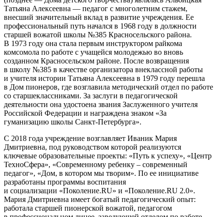
Татьяна Алексеевна — педагог с многолетним стажем,
внесший значительный вклад в развитие учреждения. Ее
профессиональный путь начался в 1968 году в должности
старшей вожатой школы №385 Красносельского района.
В 1973 году она стала первым инструктором райкома
комсомола по работе с учащейся молодежью во вновь
созданном Красносельском районе. После возвращения
в школу №385 в качестве организатора внеклассной работы
и учителя истории Татьяна Алексеевна в 1979 году перешла
в Дом пионеров, где возглавила методический отдел по работе
со старшеклассниками.
За заслуги в педагогической
деятельности она удостоена звания
Заслуженного учителя
Российской Федерации
и награждена знаком
«За
гуманизацию школы Санкт-Петербурга»
.
С 2018 года учреждение возглавляет Иваник Мария
Дмитриевна, под руководством которой реализуются
ключевые образовательные проекты: «Путь к успеху», «Центр
ТехноСфера», «Современному ребенку – современный
педагог», «Дом, в котором мы творим». По ее инициативе
разработаны программы воспитания
и социализации «Поколение.RU» и «Поколение.RU 2.0».
Мария Дмитриевна имеет богатый педагогический опыт:
работала старшей пионерской вожатой, педагогом
в профессиональном лицее, заведующей отделом по работе