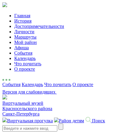
Главная
История
Достопримечательности
Личности
Маршруты
Мой район
Афиша
События
Календарь
Что почитать
О проекте
События
Календарь
Что почитать
О проекте
Версия для слабовидящих
Виртуальный музей
Красносельского района
Санкт-Петербурга
Виртуальная прогулка
Район детям
Поиск
Search