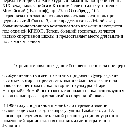
передан историко-архитектурный памятник постройки конца
XIX века, находящийся в Красном Селе по адресу: поселок
Можайский (Дудергоф), пр. 25-го Октября, д. 105.
Первоначально здание использовалось как госпиталь при
церкви святой Ольги. Здание представляет собой образец
больнично-палаточного комплекса того времени и находится
под охраной КГИОП. Теперь бывший госпиталь является
частью спортивной школы и предоставляет место для занятий
по лыжным гонкам.
Отремонтированное здание бывшего госпиталя при церкв
Особую ценность имеет памятник природы «Дудергофские
высоты», который прилегает к зданию бывшего госпиталя
и является центром парка истории и культуры «Парк
Нагорный». Зимой центральные дорожки парка используются
как лыжные трассы для занятий в спортивной школе.
В 1990 году спортивной школе было передано здание
бывшего детского сада по адресу: улица Тамбасова, д. 17.
После проведения капитальной реконструкции внутренних
помещений здание стало выполнять административные
функции.