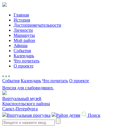
Главная
История
Достопримечательности
Личности
Маршруты
Мой район
Афиша
События
Календарь
Что почитать
О проекте
События
Календарь
Что почитать
О проекте
Версия для слабовидящих
Виртуальный музей
Красносельского района
Санкт-Петербурга
Виртуальная прогулка
Район детям
Поиск
Search