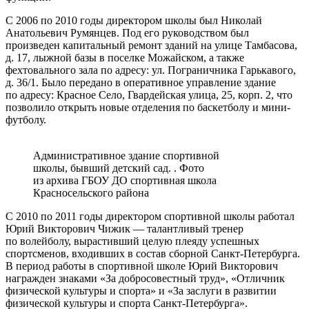
C 2006 по 2010 годы директором школы был Николай
Анатольевич Румянцев. Под его руководством был
произведен капитальный ремонт зданий на улице Тамбасова,
д. 17, лыжной базы в поселке Можайском, а также
фехтовального зала по адресу: ул. Пограничника Гарькавого,
д. 36/1. Было передано в оперативное управление здание
по адресу: Красное Село, Гвардейская улица, 25, корп. 2, что
позволило открыть новые отделения по баскетболу и мини-
футболу.
Административное здание спортивной
школы, бывший детский сад. . Фото
из архива ГБОУ ДО спортивная школа
Красносельского района
С 2010 по 2011 годы директором спортивной школы работал
Юрий Викторович Чижик — талантливый тренер
по волейболу, вырастивший целую плеяду успешных
спортсменов, входивших в состав сборной Санкт-Петербурга.
В период работы в спортивной школе Юрий Викторович
награжден знаками «За добросовестный труд», «Отличник
физической культуры и спорта» и «За заслуги в развитии
физической культуры и спорта Санкт-Петербурга».