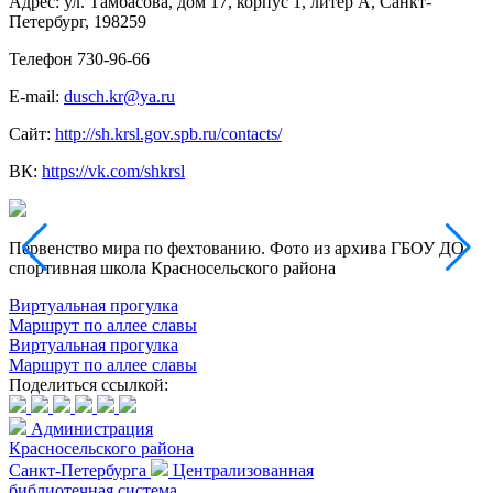
Адрес: ул. Тамбасова, дом 17, корпус 1, литер А, Санкт-
Петербург, 198259
Телефон 730-96-66
E-mail:
dusch.kr@ya.ru
Сайт:
http://sh.krsl.gov.spb.ru/contacts/
ВК:
https://vk.com/shkrsl
Первенство мира по фехтованию. Фото из архива ГБОУ ДО
Ц
спортивная школа Красносельского района
ш
Виртуальная прогулка
Маршрут по аллее славы
Виртуальная прогулка
Маршрут по аллее славы
Поделиться ссылкой:
Администрация
Красносельского района
Санкт-Петербурга
Централизованная
библиотечная система