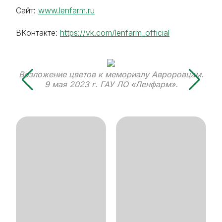
Сайт:
www.lenfarm.ru
ВКонтакте:
https://vk.com/lenfarm_official
Возложение цветов к мемориалу Авроровцам.
В
9 мая 2023 г. ГАУ ЛО «Ленфарм».
Ок