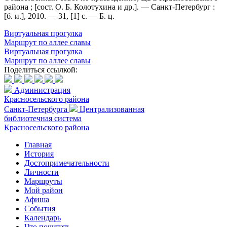
района ; [сост. О. Б. Колотухина и др.]. — Санкт-Петербург :
[б. и.], 2010. — 31, [1] с. — Б. ц.
Виртуальная прогулка
Маршрут по аллее славы
Виртуальная прогулка
Маршрут по аллее славы
Поделиться ссылкой:
Администрация
Красносельского района
Санкт-Петербурга
Централизованная
библиотечная система
Красносельского района
Главная
История
Достопримечательности
Личности
Маршруты
Мой район
Афиша
События
Календарь
Что почитать