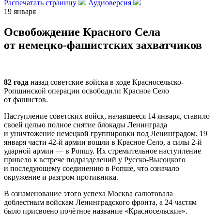
Распечатать страницу
Аудиоверсия
19 января
Освобождение Красного Села
от немецко-фашистских захватчиков
82 года
назад советские войска в ходе Красносельско-
Ропшинской операции освободили Красное Село
от фашистов.
Наступление советских войск, начавшееся 14 января, ставило
своей целью полное снятие блокады Ленинграда
и уничтожение немецкой группировки под Ленинградом. 19
января части 42-й армии вошли в Красное Село, а силы 2-й
ударной армии — в Ропшу. Их стремительное наступление
привело к встрече подразделений у Русско-Высоцкого
и последующему соединению в Ропше, что означало
окружение и разгром противника.
В ознаменование этого успеха Москва салютовала
доблестным войскам Ленинградского фронта, а 24 частям
было присвоено почётное название «Красносельские».