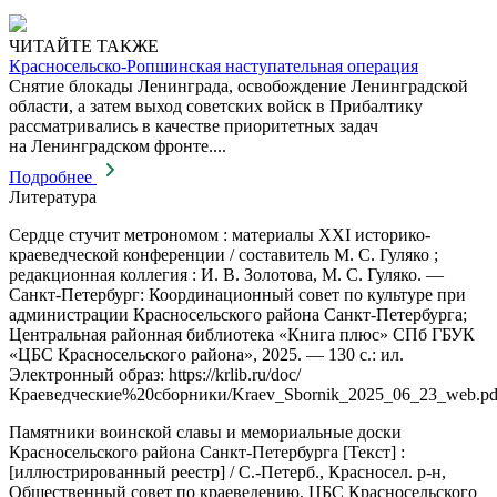
ЧИТАЙТЕ ТАКЖЕ
Красносельско-Ропшинская наступательная операция
Снятие блокады Ленинграда, освобождение Ленинградской
области, а затем выход советских войск в Прибалтику
рассматривались в качестве приоритетных задач
на Ленинградском фронте....
Подробнее
Литература
Сердце стучит метрономом : материалы XXI историко-
краеведческой конференции / составитель М. С. Гуляко ;
редакционная коллегия : И. В. Золотова, М. С. Гуляко. —
Санкт-Петербург: Координационный совет по культуре при
администрации Красносельского района Санкт-Петербурга;
Центральная районная библиотека «Книга плюс» СПб ГБУК
«ЦБС Красносельского района», 2025. — 130 с.: ил.
Электронный образ: https://krlib.ru/doc/
Краеведческие%20сборники/Kraev_Sbornik_2025_06_23_web.pd
Памятники воинской славы и мемориальные доски
Красносельского района Санкт-Петербурга [Текст] :
[иллюстрированный реестр] / С.-Петерб., Красносел. р-н,
Общественный совет по краеведению, ЦБС Красносельского