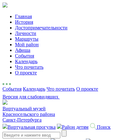
Главная
История
Достопримечательности
Личности
Маршруты
Мой район
Афиша
События
Календарь
Что почитать
О проекте
События
Календарь
Что почитать
О проекте
Версия для слабовидящих
Виртуальный музей
Красносельского района
Санкт-Петербурга
Виртуальная прогулка
Район детям
Поиск
Search