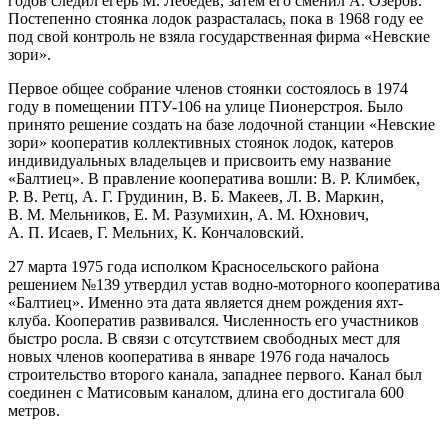
годов следил егерь М. Лебедев, затем его сменил А. Озеров.
Постепенно стоянка лодок разрасталась, пока в 1968 году ее
под свой контроль не взяла государственная фирма «Невские
зори».
Первое общее собрание членов стоянки состоялось в 1974
году в помещении ПТУ-106 на улице Пионерстроя. Было
принято решение создать на базе лодочной станции «Невские
зори» кооператив коллективных стоянок лодок, катеров
индивидуальных владельцев и присвоить ему название
«Балтиец». В правление кооператива вошли: В. Р. Климбек,
Р. В. Ретц, А. Г. Грудинин, В. Б. Макеев, Л. В. Маркин,
В. М. Мельников, Е. М. Разумихин, А. М. Юхнович,
А. П. Исаев, Г. Мельних, К. Кончаловский.
27 марта 1975 года исполком Красносельского района
решением №139 утвердил устав водно-моторного кооператива
«Балтиец». Именно эта дата является днем рождения яхт-
клуба. Кооператив развивался. Численность его участников
быстро росла. В связи с отсутствием свободных мест для
новых членов кооператива в январе 1976 года началось
строительство второго канала, западнее первого. Канал был
соединен с Матисовым каналом, длина его достигала 600
метров.