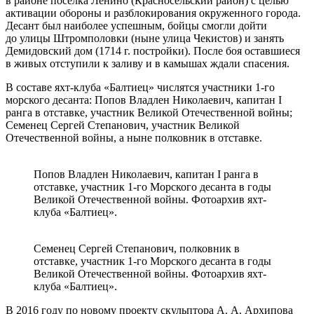
в районе поселка Ленино (Красносельский район) с целью
активации обороны и разблокирования окруженного города.
Десант был наиболее успешным, бойцы смогли дойти
до улицы Штромполовки (ныне улица Чекистов) и занять
Демидовский дом (1714 г. постройки). После боя оставшиеся
в живых отступили к заливу и в камышах ждали спасения.
В составе яхт-клуба «Балтиец» числятся участники 1-го
морского десанта: Попов Владлен Николаевич, капитан I
ранга в отставке, участник Великой Отечественной войны;
Семенец Сергей Степанович, участник Великой
Отечественной войны, а ныне полковник в отставке.
Попов Владлен Николаевич, капитан I ранга в
отставке, участник 1-го Морского десанта в годы
Великой Отечественной войны. Фотоархив яхт-
клуба «Балтиец».
Семенец Сергей Степанович, полковник в
отставке, участник 1-го Морского десанта в годы
Великой Отечественной войны. Фотоархив яхт-
клуба «Балтиец».
В 2016 году по новому проекту скульптора А. А. Архипова