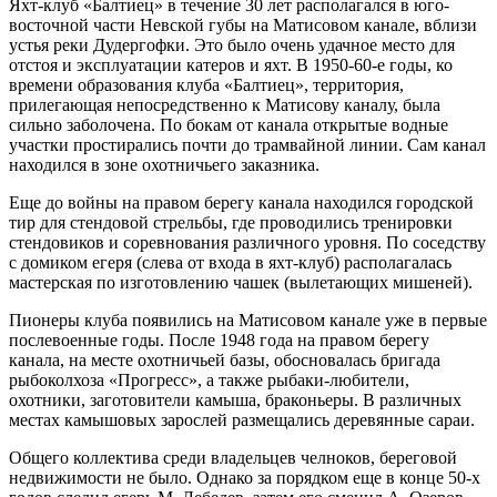
Яхт-клуб «Балтиец» в течение 30 лет располагался в юго-
восточной части Невской губы на Матисовом канале, вблизи
устья реки Дудергофки. Это было очень удачное место для
отстоя и эксплуатации катеров и яхт. В 1950-60-е годы, ко
времени образования клуба «Балтиец», территория,
прилегающая непосредственно к Матисову каналу, была
сильно заболочена. По бокам от канала открытые водные
участки простирались почти до трамвайной линии. Сам канал
находился в зоне охотничьего заказника.
Еще до войны на правом берегу канала находился городской
тир для стендовой стрельбы, где проводились тренировки
стендовиков и соревнования различного уровня. По соседству
с домиком егеря (слева от входа в яхт-клуб) располагалась
мастерская по изготовлению чашек (вылетающих мишеней).
Пионеры клуба появились на Матисовом канале уже в первые
послевоенные годы. После 1948 года на правом берегу
канала, на месте охотничьей базы, обосновалась бригада
рыбоколхоза «Прогресс», а также рыбаки-любители,
охотники, заготовители камыша, браконьеры. В различных
местах камышовых зарослей размещались деревянные сараи.
Общего коллектива среди владельцев челноков, береговой
недвижимости не было. Однако за порядком еще в конце 50-х