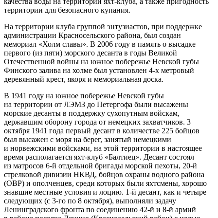
качества воды на территории яхт-клуба, а также пригодность
территории для безопасного купания.
На территории клуба группой энтузиастов, при поддержке
администрации Красносельского района, был создан
мемориал «Холм славы». В 2006 году в память о высадке
первого (из пяти) морского десанта в годы Великой
Отечественной войны на южное побережье Невской губы
Финского залива на холме был установлен 4-х метровый
деревянный крест, якоря и мемориальная доска.
В 1941 году на южное побережье Невской губы
на территории от ЛЭМЗ до Петергофа были высажены
морские десанты в поддержку сухопутным войскам,
державшим оборону города от немецких захватчиков. 3
октября 1941 года первый десант в количестве 225 бойцов
был высажен с моря на берег, занятый немецкими
и норвежскими войсками, на этой территории в настоящее
время располагается яхт-клуб «Балтиец». Десант состоял
из матросов 6-й отдельной бригады морской пехоты, 20-й
стрелковой дивизии НКВД, бойцов охраны водного района
(ОВР) и ополченцев, среди которых были яхтсмены, хорошо
знавшие местные условия и лоцию. 1-й десант, как и четыре
следующих (с 3-го по 8 октября), выполняли задачу
Ленинградского фронта по соединению 42-й и 8-й армий