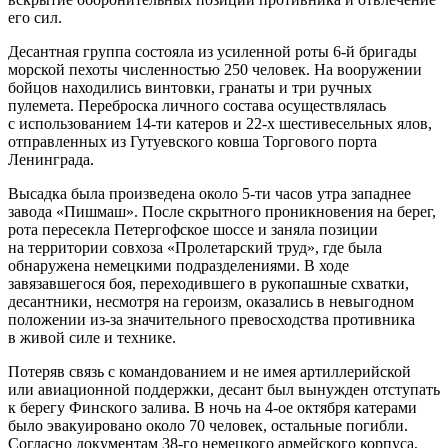
его сил.
Десантная группа состояла из усиленной роты 6-й бригады
морской пехоты численностью 250 человек. На вооружении
бойцов находились винтовки, гранаты и три ручных
пулемета. Переброска личного состава осуществлялась
с использованием 14-ти катеров и 22-х шестивесельных ялов,
отправленных из Гутуевского ковша Торгового порта
Ленинграда.
Высадка была произведена около 5-ти часов утра западнее
завода «Пишмаш». После скрытного проникновения на берег,
рота пересекла Петергофское шоссе и заняла позиции
на территории совхоза «Пролетарский труд», где была
обнаружена немецкими подразделениями. В ходе
завязавшегося боя, переходившего в рукопашные схватки,
десантники, несмотря на героизм, оказались в невыгодном
положении из-за значительного превосходства противника
в живой силе и технике.
Потеряв связь с командованием и не имея артиллерийской
или авиационной поддержки, десант был вынужден отступать
к берегу Финского залива. В ночь на 4-ое октября катерами
было эвакуировано около 70 человек, остальные погибли.
Согласно документам 38-го немецкого армейского корпуса,