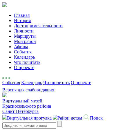
Главная
История
Достопримечательности
Личности
Маршруты
Мой район
Афиша
События
Календарь
Что почитать
О проекте
События
Календарь
Что почитать
О проекте
Версия для слабовидящих
Виртуальный музей
Красносельского района
Санкт-Петербурга
Виртуальная прогулка
Район детям
Поиск
Search