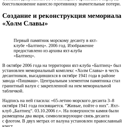
боестолкновение нанесло противнику значительные потери.
Создание и реконструкция мемориала
«Холм Славы»
Первый памятник морскому десанту в яхт-
клубе «Балтиец». 2006 год. Изображение
предоставлено из архива яхт-клуба
«Балтиец».
В октябре 2006 года на территории яхт-клуба «Балтиец» был
установлен мемориальный комплекс «Холм Славы» в честь
десантников, высадившихся в октябре 1941 года в районе
завода «Пишмаш». Центральным элементом памятника стал
гранитный валун с закрепленной на нем мемориальной
табличкой.
Надпись на ней гласила: «65-летию морского десанта 3–8
октября 1941 года посвящается. “Живые, пойте о них”. Яхт-
клуб „Балтиец“. 03.10.2006 г.». На поверхности камня были
размещены два якоря, символизирующие связь десанта
с флотом. В двух метрах от валуна установлен православный
крест.